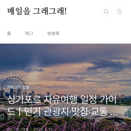
본문 바로가기
매일을 그래그래!
홈
태그
방명록
카테고리 없음
싱가포르 자유여행 일정 가이
드 | 인기 관광지·맛집·교통 총
정리!
by 그래그래짱
2025. 3. 10.