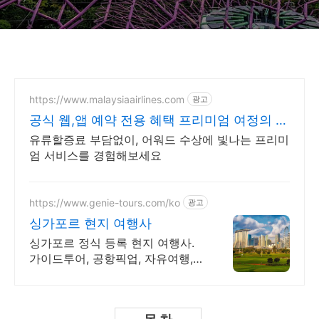
https://www.malaysiaairlines.com
광고
공식 웹,앱 예약 전용 혜택 프리미엄 여정의 시
작
유류할증료 부담없이, 어워드 수상에 빛나는 프리미
엄 서비스를 경험해보세요
https://www.genie-tours.com/ko
광고
싱가포르 현지 여행사
싱가포르 정식 등록 현지 여행사.
가이드투어, 공항픽업, 자유여행,
골프