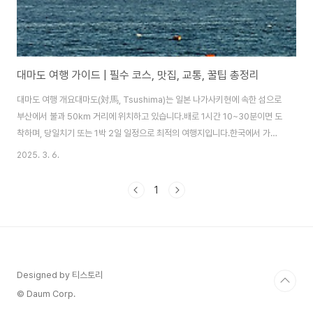
대마도 여행 가이드 | 필수 코스, 맛집, 교통, 꿀팁 총정리
대마도 여행 개요대마도(対馬, Tsushima)는 일본 나가사키현에 속한 섬으로
부산에서 불과 50km 거리에 위치하고 있습니다.배로 1시간 10~30분이면 도
착하며, 당일치기 또는 1박 2일 일정으로 최적의 여행지입니다.한국에서 가까
운 해외 여행지청정 자연과 조용한 분위기해산물 요리 & 낚시 천국렌터카 필
2025. 3. 6.
수, 대중교통 없음 대마도 가는 방법- 부산 → 대마도 배편대마도행 배편은 부
산국제여객터미널에서 출발하며, 목적지는 히타카츠(북부) 또는 이즈하라(남
1
부)입니다.운항사소요시간목적지특징JR큐슈 고속선(비틀)약 1시간 10~30분
히타카츠 / 이즈하라가장 빠름대아고속해운(코비)약 1시간 10~30분히타카츠
/ 이즈하라안정적인 운항 어디로 가야 할까?히타카츠(北端) → 부산에서 가장
가까움, 당일치기 추천!이즈..
Designed by 티스토리
© Daum Corp.