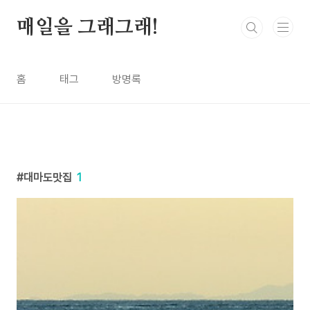
본문 바로가기
매일을 그래그래!
홈
태그
방명록
대마도맛집
1