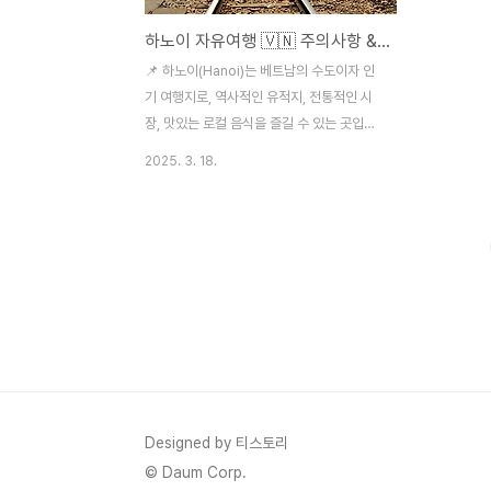
하노이 자유여행 🇻🇳 주의사항 & 사기 예방법 (FAQ 포함)
📌 하노이(Hanoi)는 베트남의 수도이자 인
기 여행지로, 역사적인 유적지, 전통적인 시
장, 맛있는 로컬 음식을 즐길 수 있는 곳입니
다. 하지만 자유여행 시 유의해야 할 점이 몇
2025. 3. 18.
가지 있습니다. 🚨 하노이 자유여행 주의사항
TOP 71️⃣ 소매치기 & 도난 🏃‍♂️✔️ 올드 쿼터
(Old Quarter), 야시장, 호안끼엠 호수 근처
에서 소매치기 주의!✔️ 방법: 오토바이를 탄
사람이 가방을 낚아채거나, 사람이 많은 곳에
서 지갑을 훔치는 방식✔️ 예방 방법:가방은
몸 앞으로 착용핸드폰 & 귀중품은 바지 앞주
머니에 보관값비싼 시계 & 액세서리는 착용
하지 않기2️⃣ 택시 사기 🚕 (요금 과다 청구
주의!)✔️ 공식 택시(Vinasun, Mai Linh) 이
용✔️ 그랩(Grab) 앱 설치 후 이용 추천✔..
Designed by 티스토리
© Daum Corp.