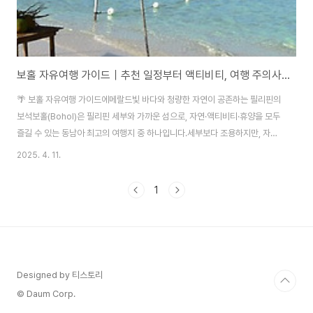
보홀 자유여행 가이드｜추천 일정부터 액티비티, 여행 주의사항까지 총정리!
🌴 보홀 자유여행 가이드에메랄드빛 바다와 청량한 자연이 공존하는 필리핀의
보석보홀(Bohol)은 필리핀 세부와 가까운 섬으로, 자연·액티비티·휴양을 모두
즐길 수 있는 동남아 최고의 여행지 중 하나입니다.세부보다 조용하지만, 자연
의 아름다움은 더 풍부한 보홀은 연인·가족·혼자 여행하는 사람 모두에게 완벽
2025. 4. 11.
한 여행지를 선사합니다. 🗓️ 보홀 자유여행 추천 일정 (3박 4일 기준)📍 Day
1 – 보홀 도착 & 알로나 비치팡라오 공항 도착 → 알로나 비치 리조트 체크인해
1
변 산책 & 석양 감상해산물 디너 + 마사지샵 이용📍 Day 2 – 육상 투어 (보홀
내륙 관광)초콜릿 힐(Chocolate Hills) 감상타르시어 보호구역 방문 (세계에
서 가장 작은 원숭이!)로복강 크루즈 점심식사대나무 스카이워크 체..
Designed by 티스토리
© Daum Corp.