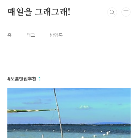
본문 바로가기
매일을 그래그래!
홈
태그
방명록
보홀맛집추천
1