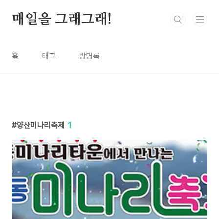
본문 바로가기
매일을 그래그래!
홈
태그
방명록
양산미나리축제
1