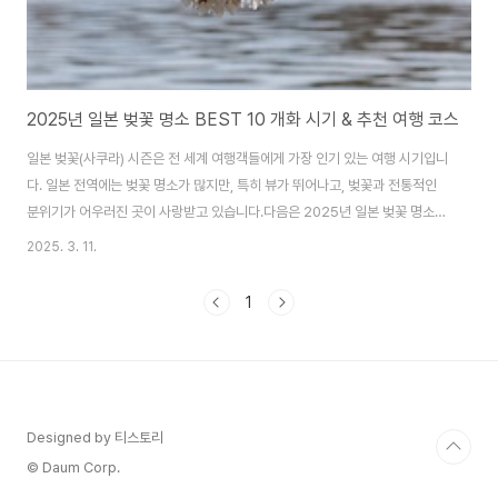
2025년 일본 벚꽃 명소 BEST 10 개화 시기 & 추천 여행 코스
일본 벚꽃(사쿠라) 시즌은 전 세계 여행객들에게 가장 인기 있는 여행 시기입니
다. 일본 전역에는 벚꽃 명소가 많지만, 특히 뷰가 뛰어나고, 벚꽃과 전통적인
분위기가 어우러진 곳이 사랑받고 있습니다.다음은 2025년 일본 벚꽃 명소
BEST 10과 함께 최적의 방문 시기, 특징, 주변 관광지까지 소개해 드릴게
2025. 3. 11.
요! 🌸 1. 도쿄 - 우에노 공원 (上野公園) ✔️ 개화 시기: 3월 24일~4월 1일
(예상)✔️ 특징:1,000그루 이상의 벚나무가 공원 내 도로를 따라 이어짐낮에는
1
꽃놀이(하나미), 밤에는 조명 아래 ‘요자쿠라(夜桜)’ 가능벚꽃 시즌 동안 푸드
트럭과 노점상 운영📍 근처 추천 명소:우에노 동물원아메요코 시장 (쇼핑 & 길
거리 음식)도쿄 국립박물관 🌸 2. 도쿄 - 치도리가후치 (千鳥ヶ淵) &..
Designed by 티스토리
© Daum Corp.