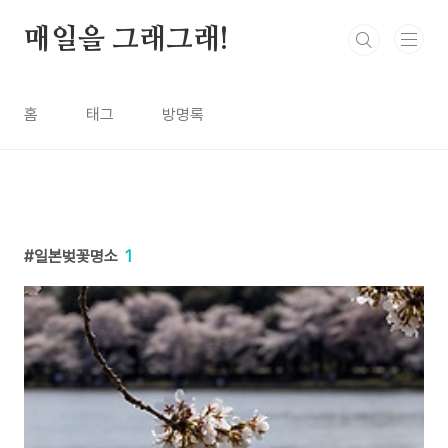
본문 바로가기
매일을 그래그래!
홈
태그
방명록
일본벚꽃명소
1