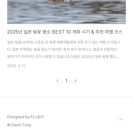
2025년 일본 벚꽃 명소 BEST 10 개화 시기 & 추천 여행 코스
일본 벚꽃(사쿠라) 시즌은 전 세계 여행객들에게 가장 인기 있는 여행 시기입니
다. 일본 전역에는 벚꽃 명소가 많지만, 특히 뷰가 뛰어나고, 벚꽃과 전통적인
분위기가 어우러진 곳이 사랑받고 있습니다.다음은 2025년 일본 벚꽃 명소
BEST 10과 함께 최적의 방문 시기, 특징, 주변 관광지까지 소개해 드릴게
2025. 3. 11.
요! 🌸 1. 도쿄 - 우에노 공원 (上野公園) ✔️ 개화 시기: 3월 24일~4월 1일
(예상)✔️ 특징:1,000그루 이상의 벚나무가 공원 내 도로를 따라 이어짐낮에는
1
꽃놀이(하나미), 밤에는 조명 아래 ‘요자쿠라(夜桜)’ 가능벚꽃 시즌 동안 푸드
트럭과 노점상 운영📍 근처 추천 명소:우에노 동물원아메요코 시장 (쇼핑 & 길
거리 음식)도쿄 국립박물관 🌸 2. 도쿄 - 치도리가후치 (千鳥ヶ淵) &..
Designed by 티스토리
© Daum Corp.