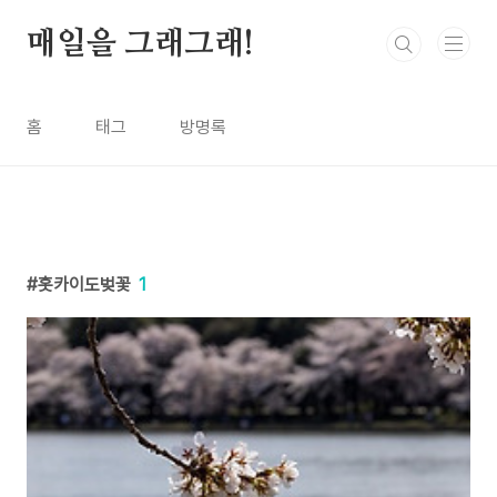
본문 바로가기
매일을 그래그래!
홈
태그
방명록
홋카이도벚꽃
1