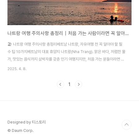
나트랑 여행 주의사항 총정리｜처음 가는 사람이라면 꼭 알아야 할 10가지 팁
🏖️ 나트랑 여행 주의사항 총정리베트남 나트랑, 자유여행 전 꼭 알아야 할 필
수 팁 10가지베트남의 대표 휴양지 나트랑(Nha Trang). 맑은 바다, 저렴한 물
가, 맛있는 음식까지 삼박자를 갖춘 인기 여행지지만, 처음 가는 분들이라면 사
소하지만 중요한 주의사항을 놓치기 쉬워요.오늘은 나트랑 자유여행을 안전하
2025. 4. 8.
고 즐겁게 다녀오기 위해 꼭 알아야 할 10가지 핵심 주의사항을 정리해드릴게
요! ✅ 1. 햇빛과 자외선은 상상 이상!나트랑은 동남아시아 중에서도 일조량이
1
강한 지역이에요.자외선 차단제는 SPF 50 이상으로 넉넉히 준비하고, 모자·선
글라스 필수입니다. ✅ 2. 생수 외 물은 마시지 말기수돗물은 식수로 부적합합
니다.양치도 생수 사용, 얼음은 가급적 피하고, 생수는 항상 구입해 두기! ✅ 3.
해산물..
Designed by 티스토리
© Daum Corp.